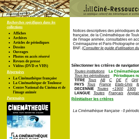
Recherches spécifiques dans les
collections
Notices descriptives des périodiques 
Affiches
française, de la Cinémathèque de Toul
Archives
de l'image animée, consultables en acc
Articles de périodiques
Cinémagazine et Paris-Photographe ont
Dessins
BNF.
(Consulter le guide d'utilisation d
Ouvrages
Photos en accés réservé
Revues de presse
Sélectionner les critères de navigation
Vidéos (DVD et VHS)
Toutes institutions
La Cinémathèque
Répertoires
Tous les périodiques
Périodiques n
La Cinémathèque française
TITRE
Tous
AB
C
DE
F
GHI
La Cinémathèque de Toulouse
PAYS
Tous
France
Etats-Unis
I
Centre National du Cinéma et de
DECENNIE
Toutes
<1900
1900
l'image animée
LANGUE
Toutes
Français
Anglai
Partenaires
Réinitialiser les critères
La Cinémathèque française - 0 périodi