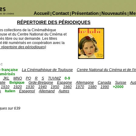
Accueil
Contact
Présentation
Nouveautés
Me
|
|
|
|
RÉPERTOIRE DES PÉRIODIQUES
des collections de la Cinémathèque
ouse et du Centre National du Cinéma et
ès libre ou sur demande. Les titres
 été numérisés en coopération avec la
u répertoire des périodiques)
 :
 française
La Cinémathèque de Toulouse
Centre National du Cinéma et de l
umérisés
JKL
MNO
PQ
R
S
TUVWZ
0-9
talie
Belgique
Grde-Bretagne
Espagne
Allemagne
Canada
Suisse
Aut
1910
1920
1930
1940
1950
1960
1970
1980
1990
>2000
s
Italien
Espagnol
Allemand
Autres
ques sur 639