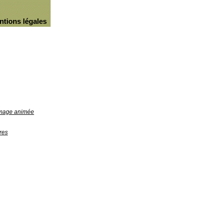
ntions légales
'image animée
res