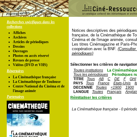
Recherches spécifiques dans les
collections
Notices descriptives des périodique
Affiches
française, de la Cinémathèque de To
Archives
Cinéma et de l'image animée, consul
Articles de périodiques
Les titres Cinémagazine et Paris-Ph
Dessins
coopération avec la BNF.
(Consulter 
Ouvrages
périodiques)
Photos en accés réservé
Revues de presse
Sélectionner les critères de navigation
Vidéos (DVD et VHS)
Toutes institutions
La Cinémathèque
Répertoires
Tous les périodiques
Périodiques n
La Cinémathèque française
TITRE
Tous
AB
C
DE
F
GHI
La Cinémathèque de Toulouse
PAYS
Tous
France
Etats-Unis
I
Centre National du Cinéma et de
DECENNIE
Toutes
<1900
1900
l'image animée
LANGUE
Toutes
Français
Anglai
Partenaires
Réinitialiser les critères
La Cinémathèque française - 0 périodi