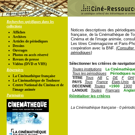
Recherches spécifiques dans les
collections
Notices descriptives des périodique
Affiches
française, de la Cinémathèque de To
Archives
Cinéma et de l'image animée, consul
Articles de périodiques
Les titres Cinémagazine et Paris-Ph
Dessins
coopération avec la BNF.
(Consulter 
Ouvrages
périodiques)
Photos en accés réservé
Revues de presse
Sélectionner les critères de navigation
Vidéos (DVD et VHS)
Toutes institutions
La Cinémathèque
Répertoires
Tous les périodiques
Périodiques n
La Cinémathèque française
TITRE
Tous
AB
C
DE
F
GHI
La Cinémathèque de Toulouse
PAYS
Tous
France
Etats-Unis
I
Centre National du Cinéma et de
DECENNIE
Toutes
<1900
1900
l'image animée
LANGUE
Toutes
Français
Anglai
Partenaires
Réinitialiser les critères
La Cinémathèque française - 0 périodi