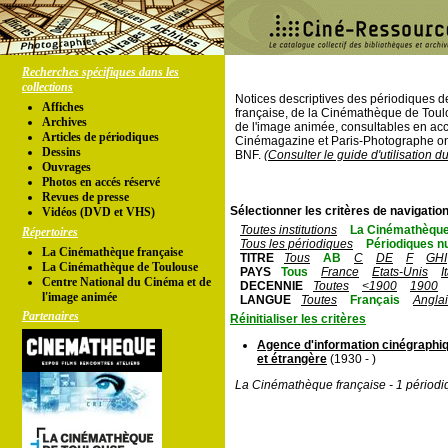
Recherches spécifiques dans les
collections
Notices descriptives des périodiques 
Affiches
française, de la Cinémathèque de Toul
Archives
de l'image animée, consultables en acc
Articles de périodiques
Cinémagazine et Paris-Photographe ont
Dessins
BNF.
(Consulter le guide d'utilisation d
Ouvrages
Photos en accés réservé
Revues de presse
Sélectionner les critères de navigation
Vidéos (DVD et VHS)
Toutes institutions
La Cinémathèque
Répertoires
Tous les périodiques
Périodiques n
La Cinémathèque française
TITRE
Tous
AB
C
DE
F
GHI
La Cinémathèque de Toulouse
PAYS
Tous
France
Etats-Unis
I
Centre National du Cinéma et de
DECENNIE
Toutes
<1900
1900
l'image animée
LANGUE
Toutes
Français
Angla
Partenaires
Réinitialiser les critères
Agence d'information cinégraphiq
et étrangère
(1930 - )
La Cinémathèque française - 1 périodi