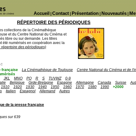
Accueil
Contact
Présentation
Nouveautés
Me
|
|
|
|
RÉPERTOIRE DES PÉRIODIQUES
des collections de la Cinémathèque
ouse et du Centre National du Cinéma et
ès libre ou sur demande. Les titres
 été numérisés en coopération avec la
u répertoire des périodiques)
 :
 française
La Cinémathèque de Toulouse
Centre National du Cinéma et de l
umérisés
JKL
MNO
PQ
R
S
TUVWZ
0-9
talie
Belgique
Grde-Bretagne
Espagne
Allemagne
Canada
Suisse
Aut
1910
1920
1930
1940
1950
1960
1970
1980
1990
>2000
is
Italien
Espagnol
Allemand
Autres
ue de la presse française
ques sur 639