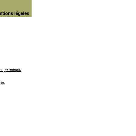
ntions légales
'image animée
res