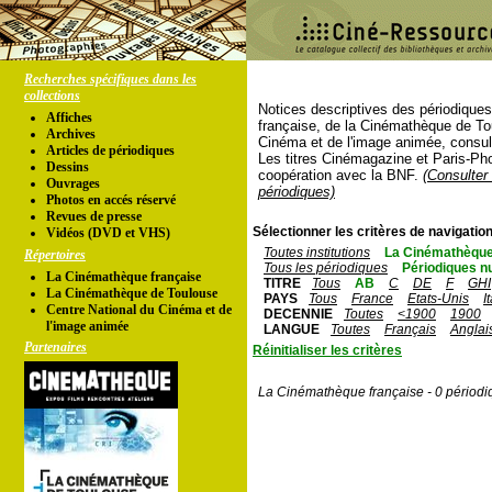
Recherches spécifiques dans les
collections
Notices descriptives des périodique
Affiches
française, de la Cinémathèque de To
Archives
Cinéma et de l'image animée, consul
Articles de périodiques
Les titres Cinémagazine et Paris-Ph
Dessins
coopération avec la BNF.
(Consulter 
Ouvrages
périodiques)
Photos en accés réservé
Revues de presse
Sélectionner les critères de navigation
Vidéos (DVD et VHS)
Toutes institutions
La Cinémathèque
Répertoires
Tous les périodiques
Périodiques n
La Cinémathèque française
TITRE
Tous
AB
C
DE
F
GHI
La Cinémathèque de Toulouse
PAYS
Tous
France
Etats-Unis
I
Centre National du Cinéma et de
DECENNIE
Toutes
<1900
1900
l'image animée
LANGUE
Toutes
Français
Anglai
Partenaires
Réinitialiser les critères
La Cinémathèque française - 0 périodi