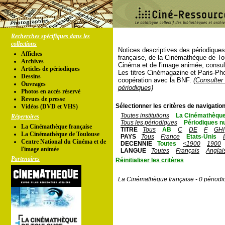
Recherches spécifiques dans les
collections
Notices descriptives des périodique
Affiches
française, de la Cinémathèque de To
Archives
Cinéma et de l'image animée, consul
Articles de périodiques
Les titres Cinémagazine et Paris-Ph
Dessins
coopération avec la BNF.
(Consulter 
Ouvrages
périodiques)
Photos en accés réservé
Revues de presse
Sélectionner les critères de navigation
Vidéos (DVD et VHS)
Toutes institutions
La Cinémathèque
Répertoires
Tous les périodiques
Périodiques n
La Cinémathèque française
TITRE
Tous
AB
C
DE
F
GHI
La Cinémathèque de Toulouse
PAYS
Tous
France
Etats-Unis
Centre National du Cinéma et de
DECENNIE
Toutes
<1900
1900
l'image animée
LANGUE
Toutes
Français
Anglai
Partenaires
Réinitialiser les critères
La Cinémathèque française - 0 périodi