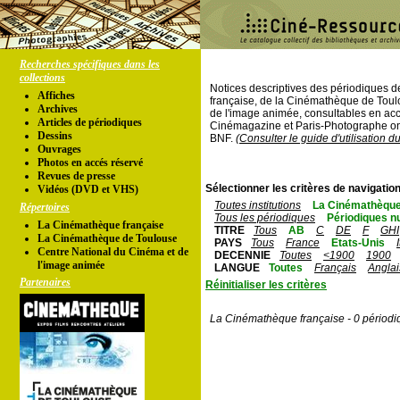
Recherches spécifiques dans les
collections
Notices descriptives des périodiques 
Affiches
française, de la Cinémathèque de Toul
Archives
de l'image animée, consultables en acc
Articles de périodiques
Cinémagazine et Paris-Photographe ont
Dessins
BNF.
(Consulter le guide d'utilisation d
Ouvrages
Photos en accés réservé
Revues de presse
Sélectionner les critères de navigation
Vidéos (DVD et VHS)
Toutes institutions
La Cinémathèque
Répertoires
Tous les périodiques
Périodiques n
La Cinémathèque française
TITRE
Tous
AB
C
DE
F
GHI
La Cinémathèque de Toulouse
PAYS
Tous
France
Etats-Unis
Centre National du Cinéma et de
DECENNIE
Toutes
<1900
1900
l'image animée
LANGUE
Toutes
Français
Anglai
Partenaires
Réinitialiser les critères
La Cinémathèque française - 0 périodi