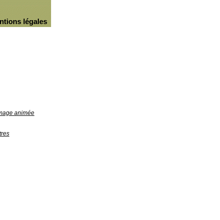
ntions légales
'image animée
tres