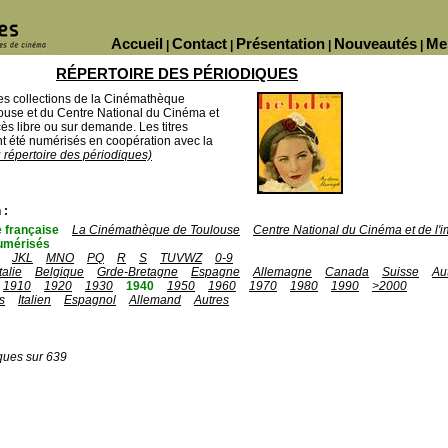
Accueil
Contact
Présentation
Nouveautés
Me
|
|
|
|
RÉPERTOIRE DES PÉRIODIQUES
des collections de la Cinémathèque
ouse et du Centre National du Cinéma et
ès libre ou sur demande. Les titres
 été numérisés en coopération avec la
u répertoire des périodiques)
 :
 française
La Cinémathèque de Toulouse
Centre National du Cinéma et de l
umérisés
JKL
MNO
PQ
R
S
TUVWZ
0-9
Italie
Belgique
Grde-Bretagne
Espagne
Allemagne
Canada
Suisse
Au
1910
1920
1930
1940
1950
1960
1970
1980
1990
>2000
s
Italien
Espagnol
Allemand
Autres
ques sur 639