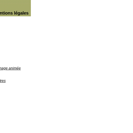
ntions légales
'image animée
tres