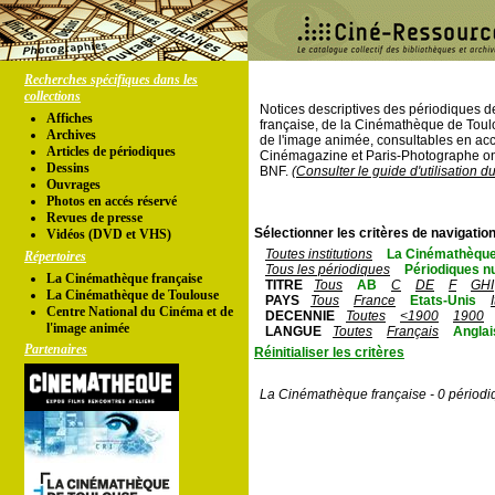
Recherches spécifiques dans les
collections
Notices descriptives des périodiques 
Affiches
française, de la Cinémathèque de Toul
Archives
de l'image animée, consultables en acc
Articles de périodiques
Cinémagazine et Paris-Photographe ont
Dessins
BNF.
(Consulter le guide d'utilisation d
Ouvrages
Photos en accés réservé
Revues de presse
Sélectionner les critères de navigation
Vidéos (DVD et VHS)
Toutes institutions
La Cinémathèque
Répertoires
Tous les périodiques
Périodiques n
La Cinémathèque française
TITRE
Tous
AB
C
DE
F
GHI
La Cinémathèque de Toulouse
PAYS
Tous
France
Etats-Unis
Centre National du Cinéma et de
DECENNIE
Toutes
<1900
1900
l'image animée
LANGUE
Toutes
Français
Anglai
Partenaires
Réinitialiser les critères
La Cinémathèque française - 0 périodi