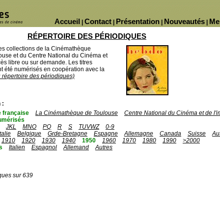
Accueil
Contact
Présentation
Nouveautés
Me
|
|
|
|
RÉPERTOIRE DES PÉRIODIQUES
des collections de la Cinémathèque
ouse et du Centre National du Cinéma et
ès libre ou sur demande. Les titres
 été numérisés en coopération avec la
u répertoire des périodiques)
 :
 française
La Cinémathèque de Toulouse
Centre National du Cinéma et de l
umérisés
JKL
MNO
PQ
R
S
TUVWZ
0-9
Italie
Belgique
Grde-Bretagne
Espagne
Allemagne
Canada
Suisse
Au
1910
1920
1930
1940
1950
1960
1970
1980
1990
>2000
s
Italien
Espagnol
Allemand
Autres
ques sur 639