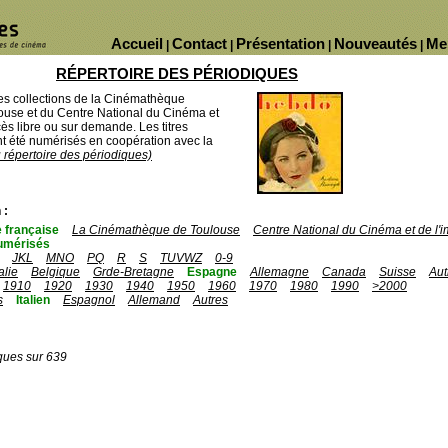
Accueil
Contact
Présentation
Nouveautés
Me
|
|
|
|
RÉPERTOIRE DES PÉRIODIQUES
des collections de la Cinémathèque
ouse et du Centre National du Cinéma et
ès libre ou sur demande. Les titres
 été numérisés en coopération avec la
u répertoire des périodiques)
 :
 française
La Cinémathèque de Toulouse
Centre National du Cinéma et de l
umérisés
JKL
MNO
PQ
R
S
TUVWZ
0-9
talie
Belgique
Grde-Bretagne
Espagne
Allemagne
Canada
Suisse
Aut
1910
1920
1930
1940
1950
1960
1970
1980
1990
>2000
s
Italien
Espagnol
Allemand
Autres
ques sur 639