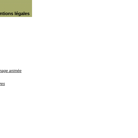
ntions légales
'image animée
res