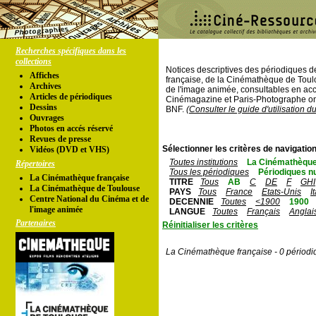
Recherches spécifiques dans les
collections
Notices descriptives des périodiques 
Affiches
française, de la Cinémathèque de Toul
Archives
de l'image animée, consultables en acc
Articles de périodiques
Cinémagazine et Paris-Photographe ont
Dessins
BNF.
(Consulter le guide d'utilisation d
Ouvrages
Photos en accés réservé
Revues de presse
Sélectionner les critères de navigation
Vidéos (DVD et VHS)
Toutes institutions
La Cinémathèque
Répertoires
Tous les périodiques
Périodiques n
La Cinémathèque française
TITRE
Tous
AB
C
DE
F
GHI
La Cinémathèque de Toulouse
PAYS
Tous
France
Etats-Unis
I
Centre National du Cinéma et de
DECENNIE
Toutes
<1900
1900
l'image animée
LANGUE
Toutes
Français
Anglai
Partenaires
Réinitialiser les critères
La Cinémathèque française - 0 périodi