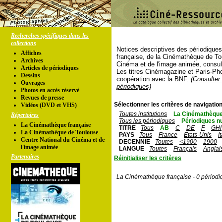
Recherches spécifiques dans les
collections
Notices descriptives des périodique
Affiches
française, de la Cinémathèque de To
Archives
Cinéma et de l'image animée, consul
Articles de périodiques
Les titres Cinémagazine et Paris-Ph
Dessins
coopération avec la BNF.
(Consulter 
Ouvrages
périodiques)
Photos en accés réservé
Revues de presse
Sélectionner les critères de navigation
Vidéos (DVD et VHS)
Toutes institutions
La Cinémathèque
Répertoires
Tous les périodiques
Périodiques n
La Cinémathèque française
TITRE
Tous
AB
C
DE
F
GHI
La Cinémathèque de Toulouse
PAYS
Tous
France
Etats-Unis
I
Centre National du Cinéma et de
DECENNIE
Toutes
<1900
1900
l'image animée
LANGUE
Toutes
Français
Anglai
Partenaires
Réinitialiser les critères
La Cinémathèque française - 0 périodi