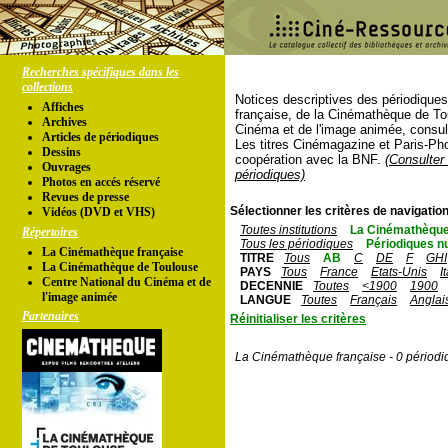
Recherches spécifiques dans les
collections
Notices descriptives des périodique
Affiches
française, de la Cinémathèque de To
Archives
Cinéma et de l'image animée, consul
Articles de périodiques
Les titres Cinémagazine et Paris-Ph
Dessins
coopération avec la BNF.
(Consulter 
Ouvrages
périodiques)
Photos en accés réservé
Revues de presse
Sélectionner les critères de navigation
Vidéos (DVD et VHS)
Toutes institutions
La Cinémathèque
Répertoires
Tous les périodiques
Périodiques n
La Cinémathèque française
TITRE
Tous
AB
C
DE
F
GHI
La Cinémathèque de Toulouse
PAYS
Tous
France
Etats-Unis
I
Centre National du Cinéma et de
DECENNIE
Toutes
<1900
1900
l'image animée
LANGUE
Toutes
Français
Anglai
Partenaires
Réinitialiser les critères
La Cinémathèque française - 0 périodi