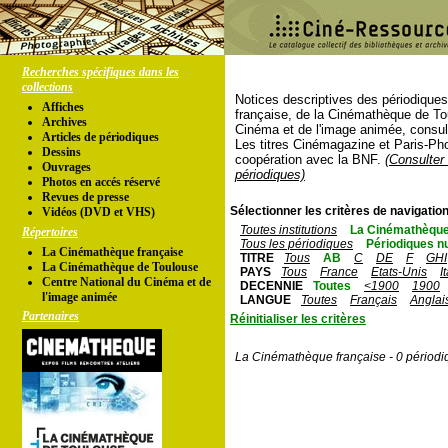
Recherches spécifiques dans les
collections
Notices descriptives des périodique
Affiches
française, de la Cinémathèque de To
Archives
Cinéma et de l'image animée, consul
Articles de périodiques
Les titres Cinémagazine et Paris-Ph
Dessins
coopération avec la BNF.
(Consulter 
Ouvrages
périodiques)
Photos en accés réservé
Revues de presse
Sélectionner les critères de navigation
Vidéos (DVD et VHS)
Toutes institutions
La Cinémathèque
Répertoires
Tous les périodiques
Périodiques n
La Cinémathèque française
TITRE
Tous
AB
C
DE
F
GHI
La Cinémathèque de Toulouse
PAYS
Tous
France
Etats-Unis
I
Centre National du Cinéma et de
DECENNIE
Toutes
<1900
1900
l'image animée
LANGUE
Toutes
Français
Anglai
Partenaires
Réinitialiser les critères
La Cinémathèque française - 0 périodi