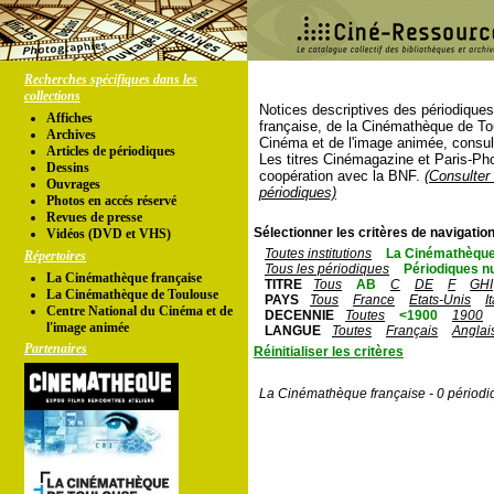
Recherches spécifiques dans les
collections
Notices descriptives des périodique
Affiches
française, de la Cinémathèque de To
Archives
Cinéma et de l'image animée, consul
Articles de périodiques
Les titres Cinémagazine et Paris-Ph
Dessins
coopération avec la BNF.
(Consulter 
Ouvrages
périodiques)
Photos en accés réservé
Revues de presse
Sélectionner les critères de navigation
Vidéos (DVD et VHS)
Toutes institutions
La Cinémathèque
Répertoires
Tous les périodiques
Périodiques n
La Cinémathèque française
TITRE
Tous
AB
C
DE
F
GHI
La Cinémathèque de Toulouse
PAYS
Tous
France
Etats-Unis
I
Centre National du Cinéma et de
DECENNIE
Toutes
<1900
1900
l'image animée
LANGUE
Toutes
Français
Anglai
Partenaires
Réinitialiser les critères
La Cinémathèque française - 0 périodi