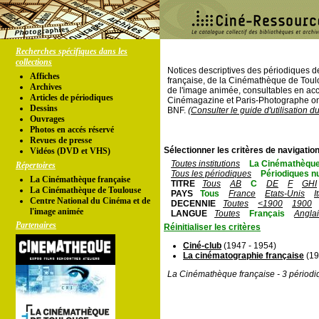
Recherches spécifiques dans les
collections
Notices descriptives des périodiques 
Affiches
française, de la Cinémathèque de Toul
Archives
de l'image animée, consultables en acc
Articles de périodiques
Cinémagazine et Paris-Photographe ont
Dessins
BNF.
(Consulter le guide d'utilisation d
Ouvrages
Photos en accés réservé
Revues de presse
Sélectionner les critères de navigation
Vidéos (DVD et VHS)
Toutes institutions
La Cinémathèque
Répertoires
Tous les périodiques
Périodiques n
La Cinémathèque française
TITRE
Tous
AB
C
DE
F
GHI
La Cinémathèque de Toulouse
PAYS
Tous
France
Etats-Unis
I
Centre National du Cinéma et de
DECENNIE
Toutes
<1900
1900
l'image animée
LANGUE
Toutes
Français
Angla
Partenaires
Réinitialiser les critères
Ciné-club
(1947 - 1954)
La cinématographie française
(19
La Cinémathèque française - 3 périodi