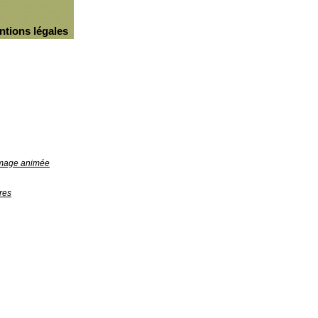
ntions légales
'image animée
res