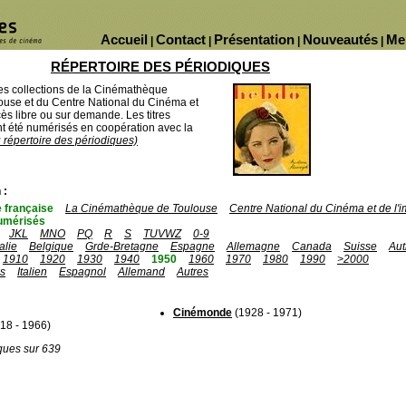
Accueil
Contact
Présentation
Nouveautés
Me
|
|
|
|
RÉPERTOIRE DES PÉRIODIQUES
des collections de la Cinémathèque
ouse et du Centre National du Cinéma et
ès libre ou sur demande. Les titres
 été numérisés en coopération avec la
u répertoire des périodiques)
 :
 française
La Cinémathèque de Toulouse
Centre National du Cinéma et de l
umérisés
JKL
MNO
PQ
R
S
TUVWZ
0-9
talie
Belgique
Grde-Bretagne
Espagne
Allemagne
Canada
Suisse
Aut
1910
1920
1930
1940
1950
1960
1970
1980
1990
>2000
is
Italien
Espagnol
Allemand
Autres
Cinémonde
(1928 - 1971)
18 - 1966)
ques sur 639