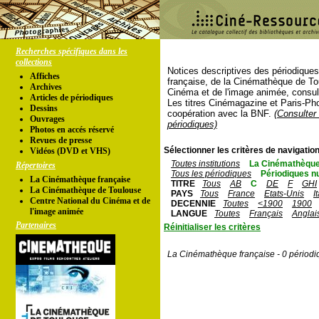
Recherches spécifiques dans les
collections
Notices descriptives des périodique
Affiches
française, de la Cinémathèque de To
Archives
Cinéma et de l'image animée, consul
Articles de périodiques
Les titres Cinémagazine et Paris-Ph
Dessins
coopération avec la BNF.
(Consulter 
Ouvrages
périodiques)
Photos en accés réservé
Revues de presse
Sélectionner les critères de navigation
Vidéos (DVD et VHS)
Toutes institutions
La Cinémathèque
Répertoires
Tous les périodiques
Périodiques n
La Cinémathèque française
TITRE
Tous
AB
C
DE
F
GHI
La Cinémathèque de Toulouse
PAYS
Tous
France
Etats-Unis
I
Centre National du Cinéma et de
DECENNIE
Toutes
<1900
1900
l'image animée
LANGUE
Toutes
Français
Anglai
Partenaires
Réinitialiser les critères
La Cinémathèque française - 0 périodi