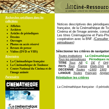
Recherches spécifiques dans les
collections
Notices descriptives des périodique
Affiches
française, de la Cinémathèque de To
Archives
Cinéma et de l'image animée, consul
Articles de périodiques
Les titres Cinémagazine et Paris-Ph
Dessins
coopération avec la BNF.
(Consulter 
Ouvrages
périodiques)
Photos en accés réservé
Revues de presse
Sélectionner les critères de navigation
Vidéos (DVD et VHS)
Toutes institutions
La Cinémathèque
Répertoires
Tous les périodiques
Périodiques n
La Cinémathèque française
TITRE
Tous
AB
C
DE
F
GHI
La Cinémathèque de Toulouse
PAYS
Tous
France
Etats-Unis
I
Centre National du Cinéma et de
DECENNIE
Toutes
<1900
1900
l'image animée
LANGUE
Toutes
Français
Anglai
Partenaires
Réinitialiser les critères
La Cinémathèque française - 0 périodi