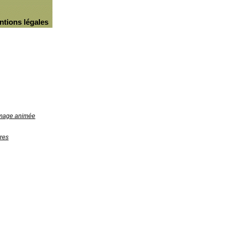
ntions légales
'image animée
res