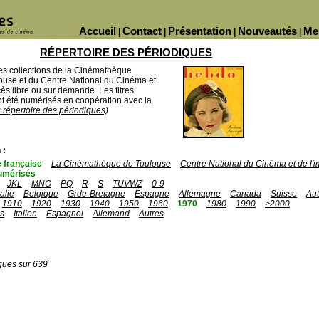
Accueil
Contact
Présentation
Nouveautés
Me
|
|
|
|
RÉPERTOIRE DES PÉRIODIQUES
des collections de la Cinémathèque
ouse et du Centre National du Cinéma et
ès libre ou sur demande. Les titres
 été numérisés en coopération avec la
u répertoire des périodiques)
 :
 française
La Cinémathèque de Toulouse
Centre National du Cinéma et de l
umérisés
JKL
MNO
PQ
R
S
TUVWZ
0-9
talie
Belgique
Grde-Bretagne
Espagne
Allemagne
Canada
Suisse
Aut
1910
1920
1930
1940
1950
1960
1970
1980
1990
>2000
is
Italien
Espagnol
Allemand
Autres
ques sur 639