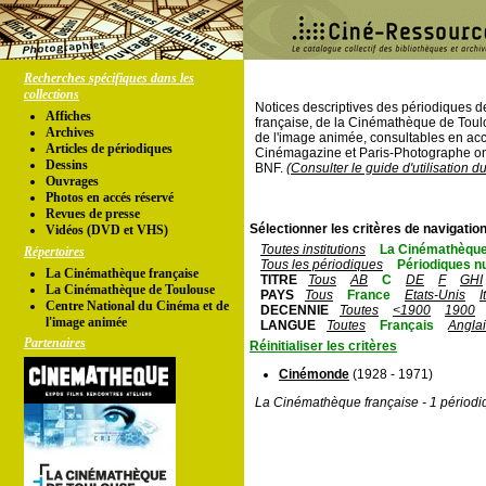
Recherches spécifiques dans les
collections
Notices descriptives des périodiques 
Affiches
française, de la Cinémathèque de Toul
Archives
de l'image animée, consultables en acc
Articles de périodiques
Cinémagazine et Paris-Photographe ont
Dessins
BNF.
(Consulter le guide d'utilisation d
Ouvrages
Photos en accés réservé
Revues de presse
Sélectionner les critères de navigation
Vidéos (DVD et VHS)
Toutes institutions
La Cinémathèque
Répertoires
Tous les périodiques
Périodiques n
La Cinémathèque française
TITRE
Tous
AB
C
DE
F
GHI
La Cinémathèque de Toulouse
PAYS
Tous
France
Etats-Unis
I
Centre National du Cinéma et de
DECENNIE
Toutes
<1900
1900
l'image animée
LANGUE
Toutes
Français
Angla
Partenaires
Réinitialiser les critères
Cinémonde
(1928 - 1971)
La Cinémathèque française - 1 périodi