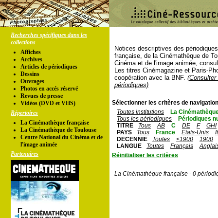
Recherches spécifiques dans les
collections
Notices descriptives des périodique
Affiches
française, de la Cinémathèque de To
Archives
Cinéma et de l'image animée, consul
Articles de périodiques
Les titres Cinémagazine et Paris-Ph
Dessins
coopération avec la BNF.
(Consulter 
Ouvrages
périodiques)
Photos en accés réservé
Revues de presse
Sélectionner les critères de navigation
Vidéos (DVD et VHS)
Toutes institutions
La Cinémathèque
Répertoires
Tous les périodiques
Périodiques n
La Cinémathèque française
TITRE
Tous
AB
C
DE
F
GHI
La Cinémathèque de Toulouse
PAYS
Tous
France
Etats-Unis
I
Centre National du Cinéma et de
DECENNIE
Toutes
<1900
1900
l'image animée
LANGUE
Toutes
Français
Anglai
Partenaires
Réinitialiser les critères
La Cinémathèque française - 0 périodi