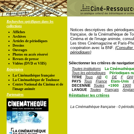
Recherches spécifiques dans les
collections
Notices descriptives des périodique
Affiches
française, de la Cinémathèque de To
Archives
Cinéma et de l'image animée, consul
Articles de périodiques
Les titres Cinémagazine et Paris-Ph
Dessins
coopération avec la BNF.
(Consulter 
Ouvrages
périodiques)
Photos en accés réservé
Revues de presse
Sélectionner les critères de navigation
Vidéos (DVD et VHS)
Toutes institutions
La Cinémathèque
Répertoires
Tous les périodiques
Périodiques n
La Cinémathèque française
TITRE
Tous
AB
C
DE
F
GHI
La Cinémathèque de Toulouse
PAYS
Tous
France
Etats-Unis
Centre National du Cinéma et de
DECENNIE
Toutes
<1900
1900
l'image animée
LANGUE
Toutes
Français
Anglai
Partenaires
Réinitialiser les critères
La Cinémathèque française - 0 périodi