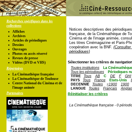
Recherches spécifiques dans les
collections
Notices descriptives des périodique
Affiches
française, de la Cinémathèque de To
Archives
Cinéma et de l'image animée, consul
Articles de périodiques
Les titres Cinémagazine et Paris-Ph
Dessins
coopération avec la BNF.
(Consulter 
Ouvrages
périodiques)
Photos en accés réservé
Revues de presse
Sélectionner les critères de navigation
Vidéos (DVD et VHS)
Toutes institutions
La Cinémathèque
Répertoires
Tous les périodiques
Périodiques n
La Cinémathèque française
TITRE
Tous
AB
C
DE
F
GHI
La Cinémathèque de Toulouse
PAYS
Tous
France
Etats-Unis
Centre National du Cinéma et de
DECENNIE
Toutes
<1900
1900
l'image animée
LANGUE
Toutes
Français
Anglai
Partenaires
Réinitialiser les critères
La Cinémathèque française - 0 périodi