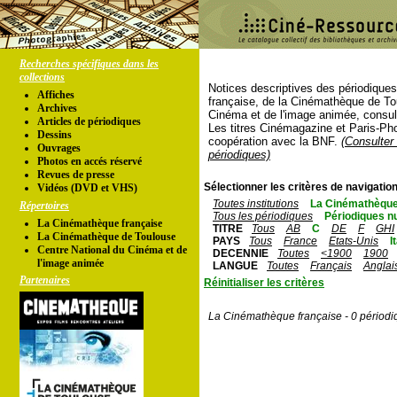
Recherches spécifiques dans les
collections
Notices descriptives des périodique
Affiches
française, de la Cinémathèque de To
Archives
Cinéma et de l'image animée, consul
Articles de périodiques
Les titres Cinémagazine et Paris-Ph
Dessins
coopération avec la BNF.
(Consulter 
Ouvrages
périodiques)
Photos en accés réservé
Revues de presse
Sélectionner les critères de navigation
Vidéos (DVD et VHS)
Toutes institutions
La Cinémathèque
Répertoires
Tous les périodiques
Périodiques n
La Cinémathèque française
TITRE
Tous
AB
C
DE
F
GHI
La Cinémathèque de Toulouse
PAYS
Tous
France
Etats-Unis
I
Centre National du Cinéma et de
DECENNIE
Toutes
<1900
1900
l'image animée
LANGUE
Toutes
Français
Anglai
Partenaires
Réinitialiser les critères
La Cinémathèque française - 0 périodi