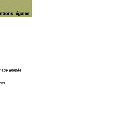
ntions légales
'image animée
res