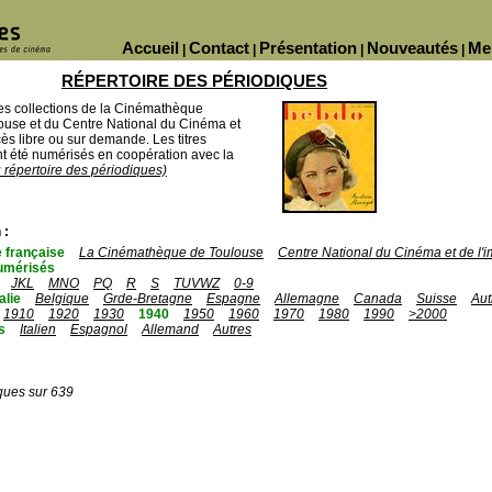
Accueil
Contact
Présentation
Nouveautés
Me
|
|
|
|
RÉPERTOIRE DES PÉRIODIQUES
des collections de la Cinémathèque
ouse et du Centre National du Cinéma et
ès libre ou sur demande. Les titres
 été numérisés en coopération avec la
u répertoire des périodiques)
 :
 française
La Cinémathèque de Toulouse
Centre National du Cinéma et de l
umérisés
JKL
MNO
PQ
R
S
TUVWZ
0-9
talie
Belgique
Grde-Bretagne
Espagne
Allemagne
Canada
Suisse
Aut
1910
1920
1930
1940
1950
1960
1970
1980
1990
>2000
s
Italien
Espagnol
Allemand
Autres
ques sur 639