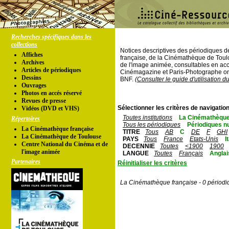
Recherches spécifiques dans les
collections
Notices descriptives des périodiques 
Affiches
française, de la Cinémathèque de Toul
Archives
de l'image animée, consultables en acc
Articles de périodiques
Cinémagazine et Paris-Photographe ont
Dessins
BNF.
(Consulter le guide d'utilisation d
Ouvrages
Photos en accés réservé
Revues de presse
Sélectionner les critères de navigation
Vidéos (DVD et VHS)
Toutes institutions
La Cinémathèque
Répertoires
Tous les périodiques
Périodiques n
La Cinémathèque française
TITRE
Tous
AB
C
DE
F
GHI
La Cinémathèque de Toulouse
PAYS
Tous
France
Etats-Unis
I
Centre National du Cinéma et de
DECENNIE
Toutes
<1900
1900
l'image animée
LANGUE
Toutes
Français
Anglai
Partenaires
Réinitialiser les critères
La Cinémathèque française - 0 périodi