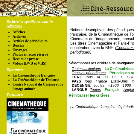
Recherches spécifiques dans les
collections
Notices descriptives des périodique
Affiches
française, de la Cinémathèque de To
Archives
Cinéma et de l'image animée, consul
Articles de périodiques
Les titres Cinémagazine et Paris-Ph
Dessins
coopération avec la BNF.
(Consulter 
Ouvrages
périodiques)
Photos en accés réservé
Revues de presse
Sélectionner les critères de navigation
Vidéos (DVD et VHS)
Toutes institutions
La Cinémathèque
Répertoires
Tous les périodiques
Périodiques n
La Cinémathèque française
TITRE
Tous
AB
C
DE
F
GHI
La Cinémathèque de Toulouse
PAYS
Tous
France
Etats-Unis
I
Centre National du Cinéma et de
DECENNIE
Toutes
<1900
1900
l'image animée
LANGUE
Toutes
Français
Angla
Partenaires
Réinitialiser les critères
La Cinémathèque française - 0 périodi