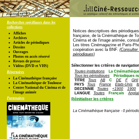
Recherches spécifiques dans les
collections
Notices descriptives des périodique
Affiches
française, de la Cinémathèque de To
Archives
Cinéma et de l'image animée, consul
Articles de périodiques
Les titres Cinémagazine et Paris-Ph
Dessins
coopération avec la BNF.
(Consulter 
Ouvrages
périodiques)
Photos en accés réservé
Revues de presse
Sélectionner les critères de navigation
Vidéos (DVD et VHS)
Toutes institutions
La Cinémathèque
Répertoires
Tous les périodiques
Périodiques n
La Cinémathèque française
TITRE
Tous
AB
C
DE
F
GHI
La Cinémathèque de Toulouse
PAYS
Tous
France
Etats-Unis
I
Centre National du Cinéma et de
DECENNIE
Toutes
<1900
1900
l'image animée
LANGUE
Toutes
Français
Angla
Partenaires
Réinitialiser les critères
La Cinémathèque française - 0 périodi