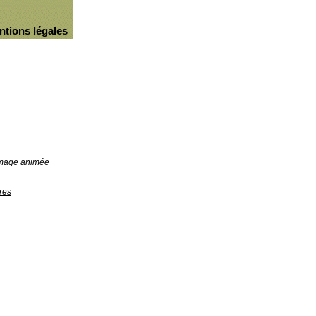
ntions légales
'image animée
res