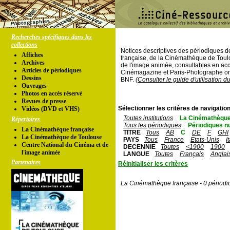
Recherches spécifiques dans les
collections
Notices descriptives des périodiques 
Affiches
française, de la Cinémathèque de Toul
Archives
de l'image animée, consultables en acc
Articles de périodiques
Cinémagazine et Paris-Photographe ont
Dessins
BNF.
(Consulter le guide d'utilisation d
Ouvrages
Photos en accés réservé
Revues de presse
Sélectionner les critères de navigation
Vidéos (DVD et VHS)
Toutes institutions
La Cinémathèque
Répertoires
Tous les périodiques
Périodiques n
La Cinémathèque française
TITRE
Tous
AB
C
DE
F
GHI
La Cinémathèque de Toulouse
PAYS
Tous
France
Etats-Unis
I
Centre National du Cinéma et de
DECENNIE
Toutes
<1900
1900
l'image animée
LANGUE
Toutes
Français
Anglai
Partenaires
Réinitialiser les critères
La Cinémathèque française - 0 périodi