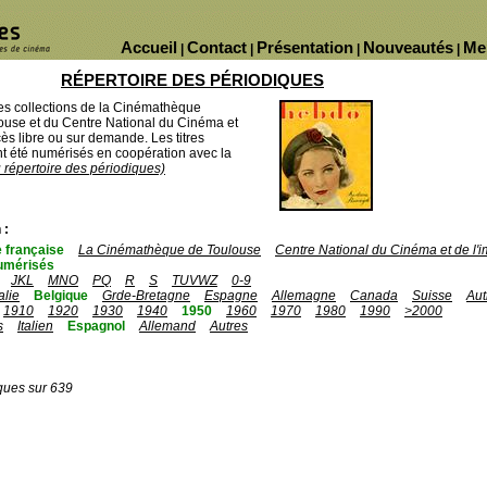
Accueil
Contact
Présentation
Nouveautés
Me
|
|
|
|
RÉPERTOIRE DES PÉRIODIQUES
des collections de la Cinémathèque
ouse et du Centre National du Cinéma et
ès libre ou sur demande. Les titres
 été numérisés en coopération avec la
u répertoire des périodiques)
 :
 française
La Cinémathèque de Toulouse
Centre National du Cinéma et de l
umérisés
JKL
MNO
PQ
R
S
TUVWZ
0-9
talie
Belgique
Grde-Bretagne
Espagne
Allemagne
Canada
Suisse
Aut
1910
1920
1930
1940
1950
1960
1970
1980
1990
>2000
s
Italien
Espagnol
Allemand
Autres
ques sur 639