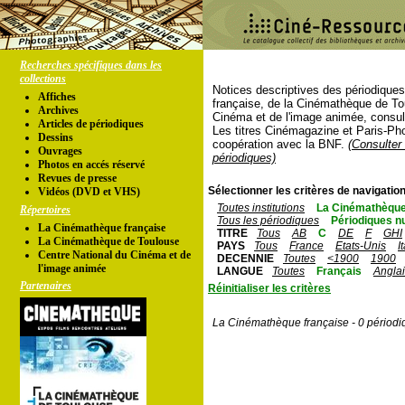
Recherches spécifiques dans les
collections
Notices descriptives des périodique
Affiches
française, de la Cinémathèque de To
Archives
Cinéma et de l'image animée, consul
Articles de périodiques
Les titres Cinémagazine et Paris-Ph
Dessins
coopération avec la BNF.
(Consulter 
Ouvrages
périodiques)
Photos en accés réservé
Revues de presse
Sélectionner les critères de navigation
Vidéos (DVD et VHS)
Toutes institutions
La Cinémathèque
Répertoires
Tous les périodiques
Périodiques n
La Cinémathèque française
TITRE
Tous
AB
C
DE
F
GHI
La Cinémathèque de Toulouse
PAYS
Tous
France
Etats-Unis
I
Centre National du Cinéma et de
DECENNIE
Toutes
<1900
1900
l'image animée
LANGUE
Toutes
Français
Angla
Partenaires
Réinitialiser les critères
La Cinémathèque française - 0 périodi