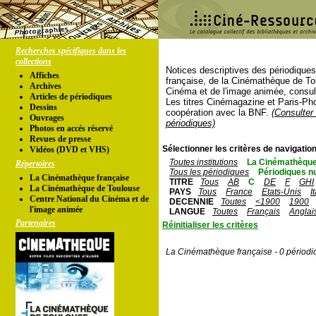
Recherches spécifiques dans les
collections
Notices descriptives des périodique
Affiches
française, de la Cinémathèque de To
Archives
Cinéma et de l'image animée, consul
Articles de périodiques
Les titres Cinémagazine et Paris-Ph
Dessins
coopération avec la BNF.
(Consulter 
Ouvrages
périodiques)
Photos en accés réservé
Revues de presse
Sélectionner les critères de navigation
Vidéos (DVD et VHS)
Toutes institutions
La Cinémathèque
Répertoires
Tous les périodiques
Périodiques n
La Cinémathèque française
TITRE
Tous
AB
C
DE
F
GHI
La Cinémathèque de Toulouse
PAYS
Tous
France
Etats-Unis
I
Centre National du Cinéma et de
DECENNIE
Toutes
<1900
1900
l'image animée
LANGUE
Toutes
Français
Anglai
Partenaires
Réinitialiser les critères
La Cinémathèque française - 0 périodi