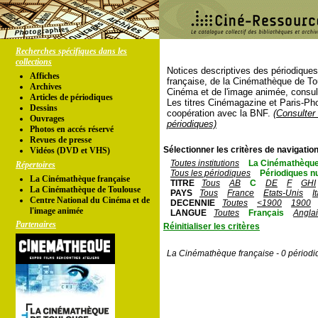
Recherches spécifiques dans les
collections
Notices descriptives des périodique
Affiches
française, de la Cinémathèque de To
Archives
Cinéma et de l'image animée, consul
Articles de périodiques
Les titres Cinémagazine et Paris-Ph
Dessins
coopération avec la BNF.
(Consulter 
Ouvrages
périodiques)
Photos en accés réservé
Revues de presse
Sélectionner les critères de navigation
Vidéos (DVD et VHS)
Toutes institutions
La Cinémathèque
Répertoires
Tous les périodiques
Périodiques n
La Cinémathèque française
TITRE
Tous
AB
C
DE
F
GHI
La Cinémathèque de Toulouse
PAYS
Tous
France
Etats-Unis
I
Centre National du Cinéma et de
DECENNIE
Toutes
<1900
1900
l'image animée
LANGUE
Toutes
Français
Angla
Partenaires
Réinitialiser les critères
La Cinémathèque française - 0 périodi