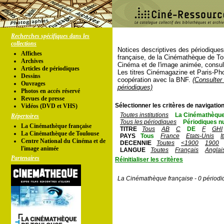
Recherches spécifiques dans les
collections
Notices descriptives des périodique
Affiches
française, de la Cinémathèque de To
Archives
Cinéma et de l'image animée, consul
Articles de périodiques
Les titres Cinémagazine et Paris-Ph
Dessins
coopération avec la BNF.
(Consulter 
Ouvrages
périodiques)
Photos en accés réservé
Revues de presse
Sélectionner les critères de navigation
Vidéos (DVD et VHS)
Toutes institutions
La Cinémathèque
Répertoires
Tous les périodiques
Périodiques n
La Cinémathèque française
TITRE
Tous
AB
C
DE
F
GHI
La Cinémathèque de Toulouse
PAYS
Tous
France
Etats-Unis
I
Centre National du Cinéma et de
DECENNIE
Toutes
<1900
1900
l'image animée
LANGUE
Toutes
Français
Anglai
Partenaires
Réinitialiser les critères
La Cinémathèque française - 0 périodi