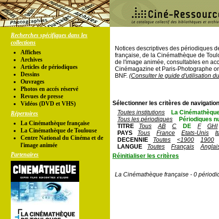
Recherches spécifiques dans les
collections
Notices descriptives des périodiques 
Affiches
française, de la Cinémathèque de Toul
Archives
de l'image animée, consultables en acc
Articles de périodiques
Cinémagazine et Paris-Photographe ont
Dessins
BNF.
(Consulter le guide d'utilisation d
Ouvrages
Photos en accés réservé
Revues de presse
Sélectionner les critères de navigation
Vidéos (DVD et VHS)
Toutes institutions
La Cinémathèque
Répertoires
Tous les périodiques
Périodiques n
La Cinémathèque française
TITRE
Tous
AB
C
DE
F
GHI
La Cinémathèque de Toulouse
PAYS
Tous
France
Etats-Unis
I
Centre National du Cinéma et de
DECENNIE
Toutes
<1900
1900
l'image animée
LANGUE
Toutes
Français
Anglai
Partenaires
Réinitialiser les critères
La Cinémathèque française - 0 périodi