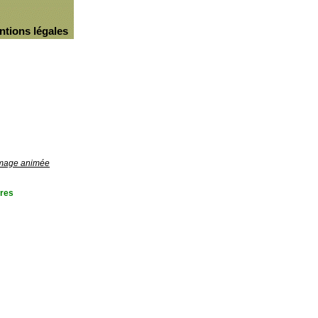
ntions légales
'image animée
res