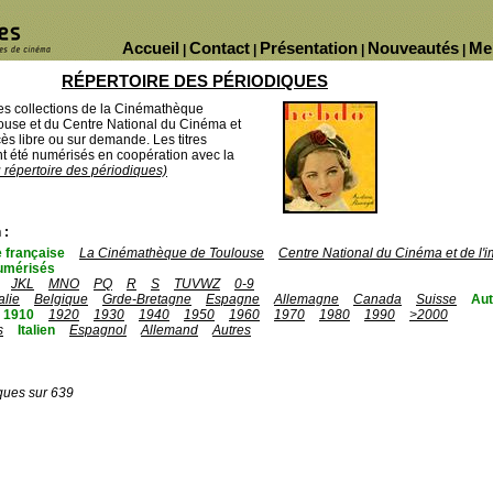
Accueil
Contact
Présentation
Nouveautés
Me
|
|
|
|
RÉPERTOIRE DES PÉRIODIQUES
des collections de la Cinémathèque
ouse et du Centre National du Cinéma et
ès libre ou sur demande. Les titres
 été numérisés en coopération avec la
u répertoire des périodiques)
 :
 française
La Cinémathèque de Toulouse
Centre National du Cinéma et de l
umérisés
JKL
MNO
PQ
R
S
TUVWZ
0-9
talie
Belgique
Grde-Bretagne
Espagne
Allemagne
Canada
Suisse
Aut
1910
1920
1930
1940
1950
1960
1970
1980
1990
>2000
s
Italien
Espagnol
Allemand
Autres
ques sur 639