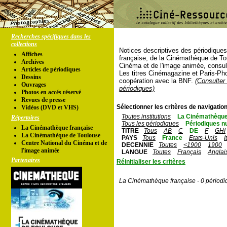
Recherches spécifiques dans les
collections
Notices descriptives des périodique
Affiches
française, de la Cinémathèque de To
Archives
Cinéma et de l'image animée, consul
Articles de périodiques
Les titres Cinémagazine et Paris-Ph
Dessins
coopération avec la BNF.
(Consulter 
Ouvrages
périodiques)
Photos en accés réservé
Revues de presse
Sélectionner les critères de navigation
Vidéos (DVD et VHS)
Toutes institutions
La Cinémathèque
Répertoires
Tous les périodiques
Périodiques n
La Cinémathèque française
TITRE
Tous
AB
C
DE
F
GHI
La Cinémathèque de Toulouse
PAYS
Tous
France
Etats-Unis
I
Centre National du Cinéma et de
DECENNIE
Toutes
<1900
1900
l'image animée
LANGUE
Toutes
Français
Anglai
Partenaires
Réinitialiser les critères
La Cinémathèque française - 0 périodi