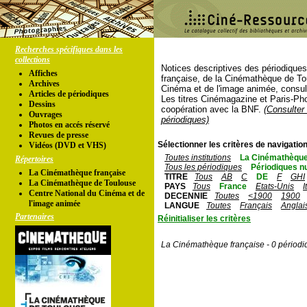
Recherches spécifiques dans les
collections
Notices descriptives des périodique
Affiches
française, de la Cinémathèque de To
Archives
Cinéma et de l'image animée, consul
Articles de périodiques
Les titres Cinémagazine et Paris-Ph
Dessins
coopération avec la BNF.
(Consulter 
Ouvrages
périodiques)
Photos en accés réservé
Revues de presse
Sélectionner les critères de navigation
Vidéos (DVD et VHS)
Toutes institutions
La Cinémathèque
Répertoires
Tous les périodiques
Périodiques n
La Cinémathèque française
TITRE
Tous
AB
C
DE
F
GHI
La Cinémathèque de Toulouse
PAYS
Tous
France
Etats-Unis
I
Centre National du Cinéma et de
DECENNIE
Toutes
<1900
1900
l'image animée
LANGUE
Toutes
Français
Anglai
Partenaires
Réinitialiser les critères
La Cinémathèque française - 0 périodi