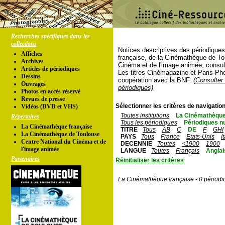
Recherches spécifiques dans les
collections
Notices descriptives des périodique
Affiches
française, de la Cinémathèque de To
Archives
Cinéma et de l'image animée, consul
Articles de périodiques
Les titres Cinémagazine et Paris-Ph
Dessins
coopération avec la BNF.
(Consulter 
Ouvrages
périodiques)
Photos en accés réservé
Revues de presse
Sélectionner les critères de navigation
Vidéos (DVD et VHS)
Toutes institutions
La Cinémathèque
Répertoires
Tous les périodiques
Périodiques n
La Cinémathèque française
TITRE
Tous
AB
C
DE
F
GHI
La Cinémathèque de Toulouse
PAYS
Tous
France
Etats-Unis
I
Centre National du Cinéma et de
DECENNIE
Toutes
<1900
1900
l'image animée
LANGUE
Toutes
Français
Anglai
Partenaires
Réinitialiser les critères
La Cinémathèque française - 0 périodi