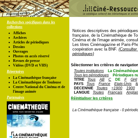
Recherches spécifiques dans les
collections
Notices descriptives des périodique
Affiches
française, de la Cinémathèque de To
Archives
Cinéma et de l'image animée, consul
Articles de périodiques
Les titres Cinémagazine et Paris-Ph
Dessins
coopération avec la BNF.
(Consulter 
Ouvrages
périodiques)
Photos en accés réservé
Revues de presse
Sélectionner les critères de navigation
Vidéos (DVD et VHS)
Toutes institutions
La Cinémathèque
Répertoires
Tous les périodiques
Périodiques n
La Cinémathèque française
TITRE
Tous
AB
C
DE
F
GHI
La Cinémathèque de Toulouse
PAYS
Tous
France
Etats-Unis
I
Centre National du Cinéma et de
DECENNIE
Toutes
<1900
1900
l'image animée
LANGUE
Toutes
Français
Anglai
Partenaires
Réinitialiser les critères
La Cinémathèque française - 0 périodi