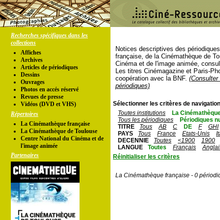
Recherches spécifiques dans les
collections
Notices descriptives des périodique
Affiches
française, de la Cinémathèque de To
Archives
Cinéma et de l'image animée, consul
Articles de périodiques
Les titres Cinémagazine et Paris-Ph
Dessins
coopération avec la BNF.
(Consulter 
Ouvrages
périodiques)
Photos en accés réservé
Revues de presse
Sélectionner les critères de navigation
Vidéos (DVD et VHS)
Toutes institutions
La Cinémathèque
Répertoires
Tous les périodiques
Périodiques n
La Cinémathèque française
TITRE
Tous
AB
C
DE
F
GHI
La Cinémathèque de Toulouse
PAYS
Tous
France
Etats-Unis
I
Centre National du Cinéma et de
DECENNIE
Toutes
<1900
1900
l'image animée
LANGUE
Toutes
Français
Anglai
Partenaires
Réinitialiser les critères
La Cinémathèque française - 0 périodi