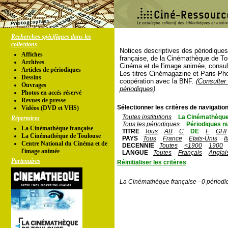
Recherches spécifiques dans les
collections
Notices descriptives des périodique
Affiches
française, de la Cinémathèque de To
Archives
Cinéma et de l'image animée, consul
Articles de périodiques
Les titres Cinémagazine et Paris-Ph
Dessins
coopération avec la BNF.
(Consulter 
Ouvrages
périodiques)
Photos en accés réservé
Revues de presse
Sélectionner les critères de navigation
Vidéos (DVD et VHS)
Toutes institutions
La Cinémathèque
Répertoires
Tous les périodiques
Périodiques n
La Cinémathèque française
TITRE
Tous
AB
C
DE
F
GHI
La Cinémathèque de Toulouse
PAYS
Tous
France
Etats-Unis
I
Centre National du Cinéma et de
DECENNIE
Toutes
<1900
1900
l'image animée
LANGUE
Toutes
Français
Anglai
Partenaires
Réinitialiser les critères
La Cinémathèque française - 0 périodi