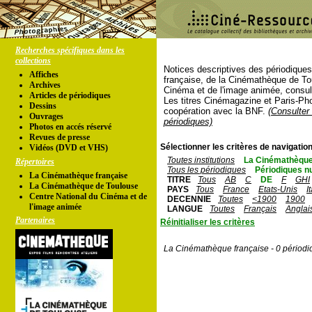
Recherches spécifiques dans les
collections
Notices descriptives des périodique
Affiches
française, de la Cinémathèque de To
Archives
Cinéma et de l'image animée, consul
Articles de périodiques
Les titres Cinémagazine et Paris-Ph
Dessins
coopération avec la BNF.
(Consulter 
Ouvrages
périodiques)
Photos en accés réservé
Revues de presse
Sélectionner les critères de navigation
Vidéos (DVD et VHS)
Toutes institutions
La Cinémathèque
Répertoires
Tous les périodiques
Périodiques n
La Cinémathèque française
TITRE
Tous
AB
C
DE
F
GHI
La Cinémathèque de Toulouse
PAYS
Tous
France
Etats-Unis
I
Centre National du Cinéma et de
DECENNIE
Toutes
<1900
1900
l'image animée
LANGUE
Toutes
Français
Anglai
Partenaires
Réinitialiser les critères
La Cinémathèque française - 0 périodi