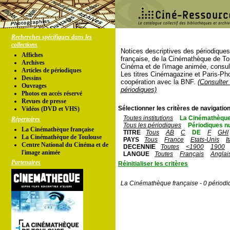
Recherches spécifiques dans les
collections
Notices descriptives des périodique
Affiches
française, de la Cinémathèque de To
Archives
Cinéma et de l'image animée, consul
Articles de périodiques
Les titres Cinémagazine et Paris-Ph
Dessins
coopération avec la BNF.
(Consulter 
Ouvrages
périodiques)
Photos en accés réservé
Revues de presse
Sélectionner les critères de navigation
Vidéos (DVD et VHS)
Toutes institutions
La Cinémathèque
Répertoires
Tous les périodiques
Périodiques n
La Cinémathèque française
TITRE
Tous
AB
C
DE
F
GHI
La Cinémathèque de Toulouse
PAYS
Tous
France
Etats-Unis
I
Centre National du Cinéma et de
DECENNIE
Toutes
<1900
1900
l'image animée
LANGUE
Toutes
Français
Anglai
Partenaires
Réinitialiser les critères
La Cinémathèque française - 0 périodi