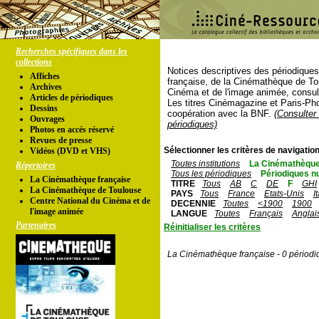
Recherches spécifiques dans les
collections
Notices descriptives des périodique
Affiches
française, de la Cinémathèque de To
Archives
Cinéma et de l'image animée, consul
Articles de périodiques
Les titres Cinémagazine et Paris-Ph
Dessins
coopération avec la BNF.
(Consulter 
Ouvrages
périodiques)
Photos en accés réservé
Revues de presse
Sélectionner les critères de navigation
Vidéos (DVD et VHS)
Toutes institutions
La Cinémathèque
Répertoires
Tous les périodiques
Périodiques n
La Cinémathèque française
TITRE
Tous
AB
C
DE
F
GHI
La Cinémathèque de Toulouse
PAYS
Tous
France
Etats-Unis
I
Centre National du Cinéma et de
DECENNIE
Toutes
<1900
1900
l'image animée
LANGUE
Toutes
Français
Anglai
Partenaires
Réinitialiser les critères
La Cinémathèque française - 0 périodi