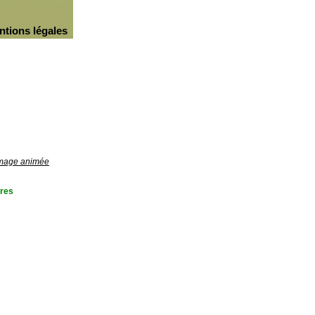
ntions légales
'image animée
res