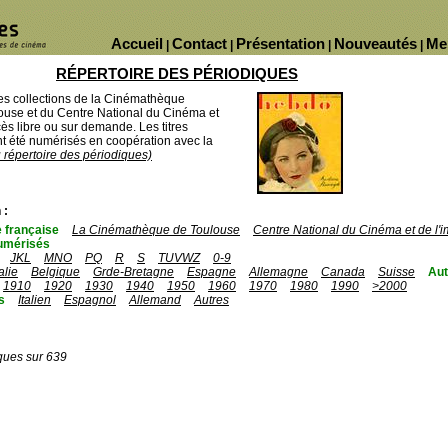
Accueil
Contact
Présentation
Nouveautés
Me
|
|
|
|
RÉPERTOIRE DES PÉRIODIQUES
des collections de la Cinémathèque
ouse et du Centre National du Cinéma et
ès libre ou sur demande. Les titres
 été numérisés en coopération avec la
u répertoire des périodiques)
 :
 française
La Cinémathèque de Toulouse
Centre National du Cinéma et de l
umérisés
JKL
MNO
PQ
R
S
TUVWZ
0-9
talie
Belgique
Grde-Bretagne
Espagne
Allemagne
Canada
Suisse
Aut
1910
1920
1930
1940
1950
1960
1970
1980
1990
>2000
s
Italien
Espagnol
Allemand
Autres
ques sur 639