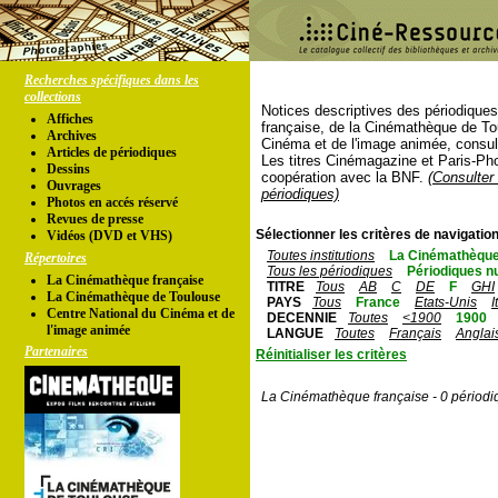
Recherches spécifiques dans les
collections
Notices descriptives des périodique
Affiches
française, de la Cinémathèque de To
Archives
Cinéma et de l'image animée, consul
Articles de périodiques
Les titres Cinémagazine et Paris-Ph
Dessins
coopération avec la BNF.
(Consulter 
Ouvrages
périodiques)
Photos en accés réservé
Revues de presse
Sélectionner les critères de navigation
Vidéos (DVD et VHS)
Toutes institutions
La Cinémathèque
Répertoires
Tous les périodiques
Périodiques n
La Cinémathèque française
TITRE
Tous
AB
C
DE
F
GHI
La Cinémathèque de Toulouse
PAYS
Tous
France
Etats-Unis
I
Centre National du Cinéma et de
DECENNIE
Toutes
<1900
1900
l'image animée
LANGUE
Toutes
Français
Anglai
Partenaires
Réinitialiser les critères
La Cinémathèque française - 0 périodi