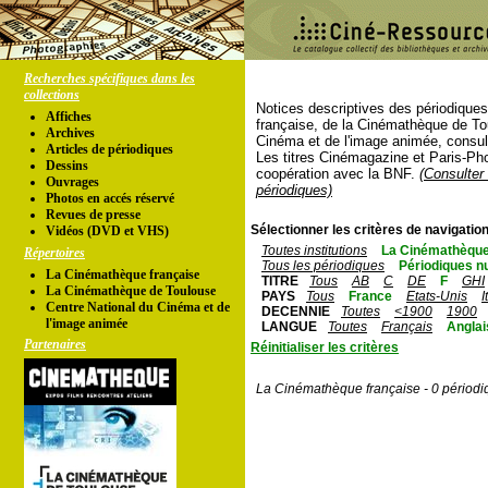
Recherches spécifiques dans les
collections
Notices descriptives des périodique
Affiches
française, de la Cinémathèque de To
Archives
Cinéma et de l'image animée, consul
Articles de périodiques
Les titres Cinémagazine et Paris-Ph
Dessins
coopération avec la BNF.
(Consulter 
Ouvrages
périodiques)
Photos en accés réservé
Revues de presse
Sélectionner les critères de navigation
Vidéos (DVD et VHS)
Toutes institutions
La Cinémathèque
Répertoires
Tous les périodiques
Périodiques n
La Cinémathèque française
TITRE
Tous
AB
C
DE
F
GHI
La Cinémathèque de Toulouse
PAYS
Tous
France
Etats-Unis
I
Centre National du Cinéma et de
DECENNIE
Toutes
<1900
1900
l'image animée
LANGUE
Toutes
Français
Anglai
Partenaires
Réinitialiser les critères
La Cinémathèque française - 0 périodi