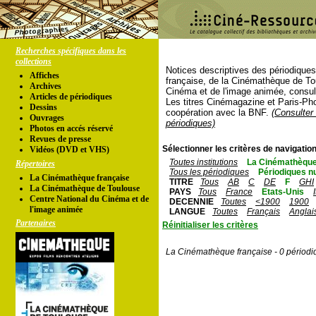
Recherches spécifiques dans les
collections
Notices descriptives des périodique
Affiches
française, de la Cinémathèque de To
Archives
Cinéma et de l'image animée, consul
Articles de périodiques
Les titres Cinémagazine et Paris-Ph
Dessins
coopération avec la BNF.
(Consulter 
Ouvrages
périodiques)
Photos en accés réservé
Revues de presse
Sélectionner les critères de navigation
Vidéos (DVD et VHS)
Toutes institutions
La Cinémathèque
Répertoires
Tous les périodiques
Périodiques n
La Cinémathèque française
TITRE
Tous
AB
C
DE
F
GHI
La Cinémathèque de Toulouse
PAYS
Tous
France
Etats-Unis
Centre National du Cinéma et de
DECENNIE
Toutes
<1900
1900
l'image animée
LANGUE
Toutes
Français
Anglai
Partenaires
Réinitialiser les critères
La Cinémathèque française - 0 périodi