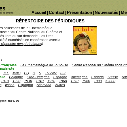
Accueil
Contact
Présentation
Nouveautés
Me
|
|
|
|
RÉPERTOIRE DES PÉRIODIQUES
des collections de la Cinémathèque
ouse et du Centre National du Cinéma et
ès libre ou sur demande. Les titres
 été numérisés en coopération avec la
u répertoire des périodiques)
 :
 française
La Cinémathèque de Toulouse
Centre National du Cinéma et de l
umérisés
JKL
MNO
PQ
R
S
TUVWZ
0-9
talie
Belgique
Grde-Bretagne
Espagne
Allemagne
Canada
Suisse
Aut
1910
1920
1930
1940
1950
1960
1970
1980
1990
>2000
s
Italien
Espagnol
Allemand
Autres
ques sur 639