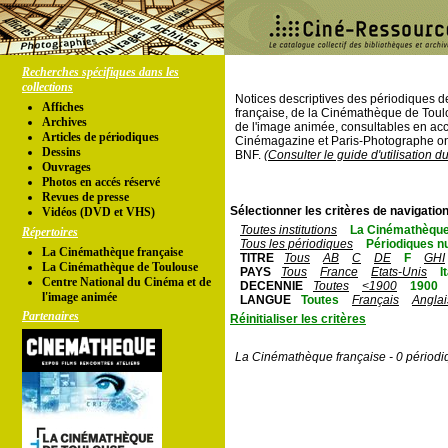
Recherches spécifiques dans les
collections
Notices descriptives des périodiques 
Affiches
française, de la Cinémathèque de Toul
Archives
de l'image animée, consultables en acc
Articles de périodiques
Cinémagazine et Paris-Photographe ont
Dessins
BNF.
(Consulter le guide d'utilisation d
Ouvrages
Photos en accés réservé
Revues de presse
Sélectionner les critères de navigation
Vidéos (DVD et VHS)
Toutes institutions
La Cinémathèque
Répertoires
Tous les périodiques
Périodiques n
La Cinémathèque française
TITRE
Tous
AB
C
DE
F
GHI
La Cinémathèque de Toulouse
PAYS
Tous
France
Etats-Unis
I
Centre National du Cinéma et de
DECENNIE
Toutes
<1900
1900
l'image animée
LANGUE
Toutes
Français
Anglai
Partenaires
Réinitialiser les critères
La Cinémathèque française - 0 périodi