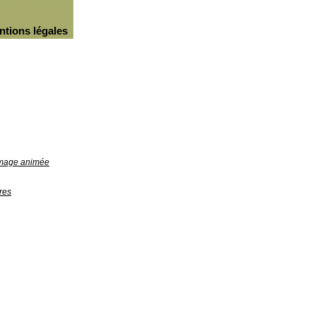
ntions légales
'image animée
res