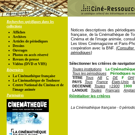
Recherches spécifiques dans les
collections
Notices descriptives des périodique
Affiches
française, de la Cinémathèque de To
Archives
Cinéma et de l'image animée, consul
Articles de périodiques
Les titres Cinémagazine et Paris-Ph
Dessins
coopération avec la BNF.
(Consulter 
Ouvrages
périodiques)
Photos en accés réservé
Revues de presse
Sélectionner les critères de navigation
Vidéos (DVD et VHS)
Toutes institutions
La Cinémathèque
Répertoires
Tous les périodiques
Périodiques n
La Cinémathèque française
TITRE
Tous
AB
C
DE
F
GHI
La Cinémathèque de Toulouse
PAYS
Tous
France
Etats-Unis
I
Centre National du Cinéma et de
DECENNIE
Toutes
<1900
1900
l'image animée
LANGUE
Toutes
Français
Anglai
Partenaires
Réinitialiser les critères
La Cinémathèque française - 0 périodi