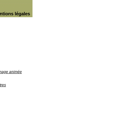
ntions légales
'image animée
tres