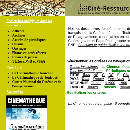
Recherches spécifiques dans les
collections
Notices descriptives des périodiques 
Affiches
française, de la Cinémathèque de Toul
Archives
de l'image animée, consultables en acc
Articles de périodiques
Cinémagazine et Paris-Photographe ont
Dessins
BNF.
(Consulter le guide d'utilisation d
Ouvrages
Photos en accés réservé
Revues de presse
Sélectionner les critères de navigation
Vidéos (DVD et VHS)
Toutes institutions
La Cinémathèque
Répertoires
Tous les périodiques
Périodiques n
La Cinémathèque française
TITRE
Tous
AB
C
DE
F
GHI
La Cinémathèque de Toulouse
PAYS
Tous
France
Etats-Unis
I
Centre National du Cinéma et de
DECENNIE
Toutes
<1900
1900
l'image animée
LANGUE
Toutes
Français
Angla
Partenaires
Réinitialiser les critères
La Cinémathèque française - 0 périodi