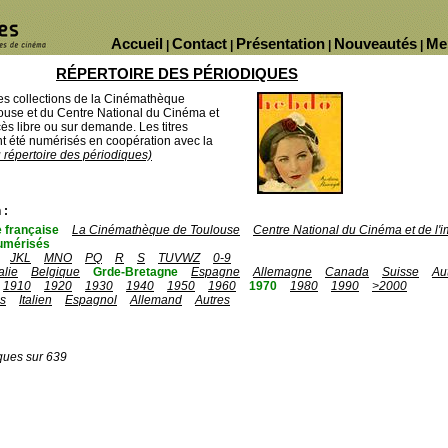
Accueil
Contact
Présentation
Nouveautés
Me
|
|
|
|
RÉPERTOIRE DES PÉRIODIQUES
des collections de la Cinémathèque
ouse et du Centre National du Cinéma et
ès libre ou sur demande. Les titres
 été numérisés en coopération avec la
u répertoire des périodiques)
 :
 française
La Cinémathèque de Toulouse
Centre National du Cinéma et de l
umérisés
JKL
MNO
PQ
R
S
TUVWZ
0-9
talie
Belgique
Grde-Bretagne
Espagne
Allemagne
Canada
Suisse
Au
1910
1920
1930
1940
1950
1960
1970
1980
1990
>2000
is
Italien
Espagnol
Allemand
Autres
ques sur 639