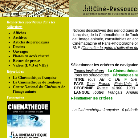
Recherches spécifiques dans les
collections
Notices descriptives des périodiques 
Affiches
française, de la Cinémathèque de Toul
Archives
de l'image animée, consultables en acc
Articles de périodiques
Cinémagazine et Paris-Photographe ont
Dessins
BNF.
(Consulter le guide d'utilisation d
Ouvrages
Photos en accés réservé
Revues de presse
Sélectionner les critères de navigation
Vidéos (DVD et VHS)
Toutes institutions
La Cinémathèque
Répertoires
Tous les périodiques
Périodiques n
La Cinémathèque française
TITRE
Tous
AB
C
DE
F
GHI
La Cinémathèque de Toulouse
PAYS
Tous
France
Etats-Unis
I
Centre National du Cinéma et de
DECENNIE
Toutes
<1900
1900
l'image animée
LANGUE
Toutes
Français
Anglai
Partenaires
Réinitialiser les critères
La Cinémathèque française - 0 périodi