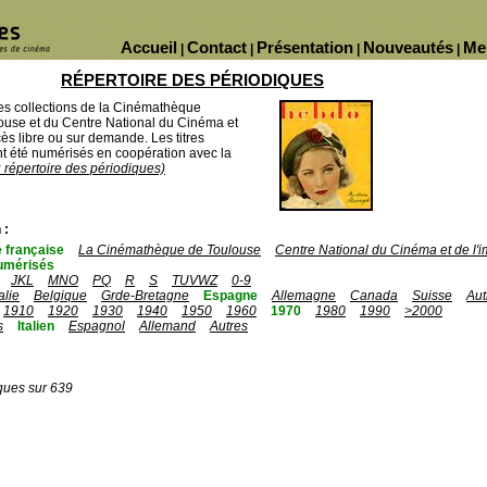
Accueil
Contact
Présentation
Nouveautés
Me
|
|
|
|
RÉPERTOIRE DES PÉRIODIQUES
des collections de la Cinémathèque
ouse et du Centre National du Cinéma et
ès libre ou sur demande. Les titres
 été numérisés en coopération avec la
u répertoire des périodiques)
 :
 française
La Cinémathèque de Toulouse
Centre National du Cinéma et de l
umérisés
JKL
MNO
PQ
R
S
TUVWZ
0-9
talie
Belgique
Grde-Bretagne
Espagne
Allemagne
Canada
Suisse
Aut
1910
1920
1930
1940
1950
1960
1970
1980
1990
>2000
s
Italien
Espagnol
Allemand
Autres
ques sur 639