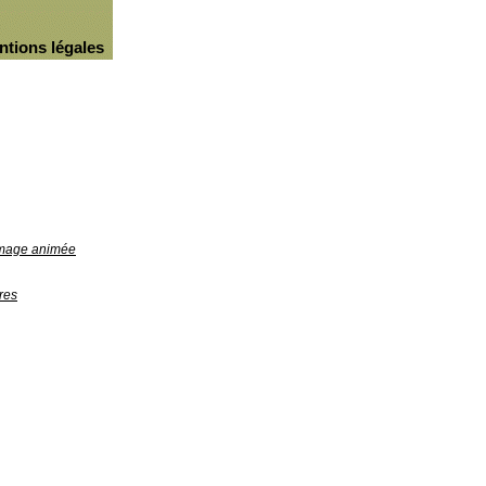
ntions légales
'image animée
res