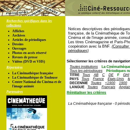
Recherches spécifiques dans les
collections
Notices descriptives des périodique
Affiches
française, de la Cinémathèque de To
Archives
Cinéma et de l'image animée, consul
Articles de périodiques
Les titres Cinémagazine et Paris-Ph
Dessins
coopération avec la BNF.
(Consulter 
Ouvrages
périodiques)
Photos en accés réservé
Revues de presse
Sélectionner les critères de navigation
Vidéos (DVD et VHS)
Toutes institutions
La Cinémathèque
Répertoires
Tous les périodiques
Périodiques n
La Cinémathèque française
TITRE
Tous
AB
C
DE
F
GHI
La Cinémathèque de Toulouse
PAYS
Tous
France
Etats-Unis
I
Centre National du Cinéma et de
DECENNIE
Toutes
<1900
1900
l'image animée
LANGUE
Toutes
Français
Anglai
Partenaires
Réinitialiser les critères
La Cinémathèque française - 0 périodi