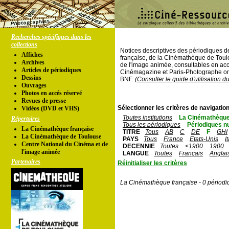
Recherches spécifiques dans les
collections
Notices descriptives des périodiques 
Affiches
française, de la Cinémathèque de Toul
Archives
de l'image animée, consultables en acc
Articles de périodiques
Cinémagazine et Paris-Photographe ont
Dessins
BNF.
(Consulter le guide d'utilisation d
Ouvrages
Photos en accés réservé
Revues de presse
Sélectionner les critères de navigation
Vidéos (DVD et VHS)
Toutes institutions
La Cinémathèque
Répertoires
Tous les périodiques
Périodiques n
La Cinémathèque française
TITRE
Tous
AB
C
DE
F
GHI
La Cinémathèque de Toulouse
PAYS
Tous
France
Etats-Unis
I
Centre National du Cinéma et de
DECENNIE
Toutes
<1900
1900
l'image animée
LANGUE
Toutes
Français
Anglai
Partenaires
Réinitialiser les critères
La Cinémathèque française - 0 périodi