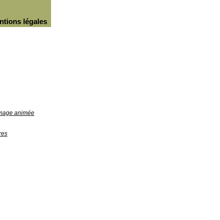
ntions légales
'image animée
res