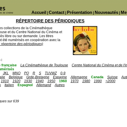
Accueil
Contact
Présentation
Nouveautés
Me
|
|
|
|
RÉPERTOIRE DES PÉRIODIQUES
des collections de la Cinémathèque
ouse et du Centre National du Cinéma et
ès libre ou sur demande. Les titres
 été numérisés en coopération avec la
u répertoire des périodiques)
 :
 française
La Cinémathèque de Toulouse
Centre National du Cinéma et de l
umérisés
JKL
MNO
PQ
R
S
TUVWZ
0-9
talie
Belgique
Grde-Bretagne
Espagne
Allemagne
Canada
Suisse
Aut
1910
1920
1930
1940
1950
1960
1970
1980
1990
>2000
s
Italien
Espagnol
Allemand
Autres
ques sur 639