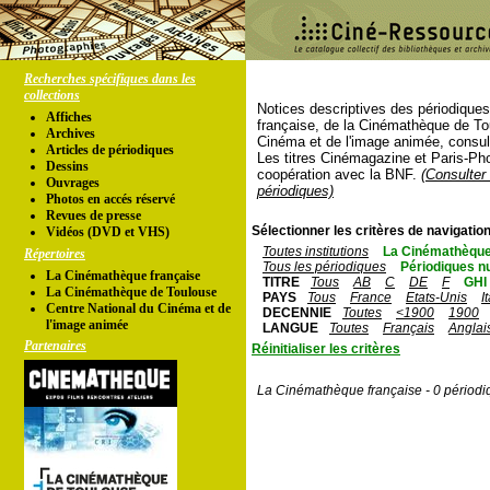
Recherches spécifiques dans les
collections
Notices descriptives des périodique
Affiches
française, de la Cinémathèque de To
Archives
Cinéma et de l'image animée, consul
Articles de périodiques
Les titres Cinémagazine et Paris-Ph
Dessins
coopération avec la BNF.
(Consulter 
Ouvrages
périodiques)
Photos en accés réservé
Revues de presse
Sélectionner les critères de navigation
Vidéos (DVD et VHS)
Toutes institutions
La Cinémathèque
Répertoires
Tous les périodiques
Périodiques n
La Cinémathèque française
TITRE
Tous
AB
C
DE
F
GHI
La Cinémathèque de Toulouse
PAYS
Tous
France
Etats-Unis
I
Centre National du Cinéma et de
DECENNIE
Toutes
<1900
1900
l'image animée
LANGUE
Toutes
Français
Anglai
Partenaires
Réinitialiser les critères
La Cinémathèque française - 0 périodi